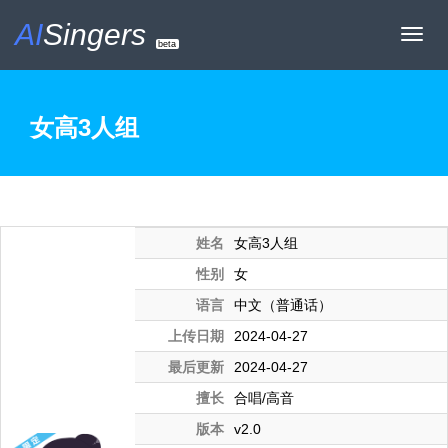
AI
Singers
Toggl
beta
navig
女高3人组
姓名
女高3人组
性别
女
语言
中文（普通话）
上传日期
2024-04-27
最后更新
2024-04-27
擅长
合唱/高音
版本
v2.0