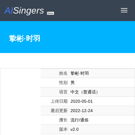
AI
Singers
Toggl
beta
navig
挚彬·时羽
姓名
挚彬·时羽
性别
男
语言
中文（普通话）
上传日期
2020-05-01
最后更新
2022-12-24
擅长
流行/通俗
版本
v2.0