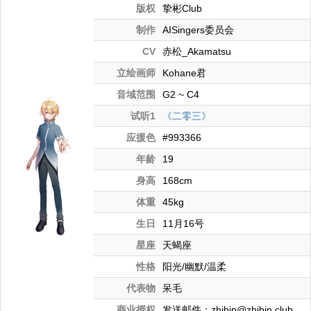
版权
挚彬Club
制作
AISingers委员会
CV
赤松_Akamatsu
立绘画师
Kohane君
音域范围
G2 ~ C4
试听1
《二零三》
应援色
#993366
年龄
19
身高
168cm
体重
45kg
生日
11月16号
星座
天蝎座
性格
阳光/幽默/温柔
代表物
呆毛
商业授权
发送邮件：zhibin@zhibin.club