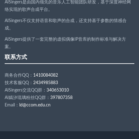
AISingers是由国内领先的音乐人工智能团队研发，基于深度神经网
络实现的歌声合成平台。
AISingers不仅支持语音和歌声的合成，还支持基于参数的情感合
成。
AISingers提供了一套完整的虚拟偶像IP音库的制作标准与解决方
案。
联系方式
商务合作QQ：
1410084082
技术客服QQ：
2434985883
AISingers交流QQ群：
340653010
AI嫣汐琉璃粉丝QQ群：
397807358
Email：
ld
@
ccom.edu.cn