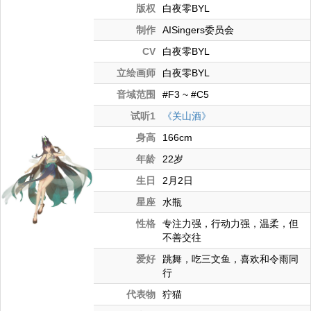
版权
白夜零BYL
制作
AISingers委员会
CV
白夜零BYL
立绘画师
白夜零BYL
音域范围
#F3 ~ #C5
试听1
《关山酒》
身高
166cm
年龄
22岁
生日
2月2日
星座
水瓶
性格
专注力强，行动力强，温柔，但
不善交往
爱好
跳舞，吃三文鱼，喜欢和令雨同
行
代表物
狞猫