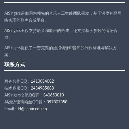
AISingers是由国内领先的音乐人工智能团队研发，基于深度神经网
络实现的歌声合成平台。
AISingers不仅支持语音和歌声的合成，还支持基于参数的情感合
成。
AISingers提供了一套完整的虚拟偶像IP音库的制作标准与解决方
案。
联系方式
商务合作QQ：
1410084082
技术客服QQ：
2434985883
AISingers交流QQ群：
340653010
AI嫣汐琉璃粉丝QQ群：
397807358
Email：
ld
@
ccom.edu.cn