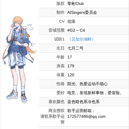
版权
挚彬Club
制作
AISingers委员会
CV
伯添
音域范围
#G2 ~ C4
试听1
《贝加尔湖畔》
生日
七月二号
年龄
17
身高
179
体重
120
性格
阳光、热爱运动不细心
爱好
电竞，发现新鲜事物，爱冒险。
喜欢颜色
蓝色暗色系冷色系
商业授权
歌手运营邮箱：
请联系歌手运
172577486@qq.com
营